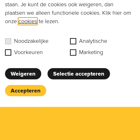
staan. Je kunt de cookies ook weigeren, dan
plaatsen we alleen functionele cookies. Klik hier om
onze
cookies
te lezen.
Ruim assortiment
aan producten
Noodzakelijke
Analytische
Voorkeuren
Marketing
Advies geven
we graag
Weigeren
Selectie accepteren
Accepteren