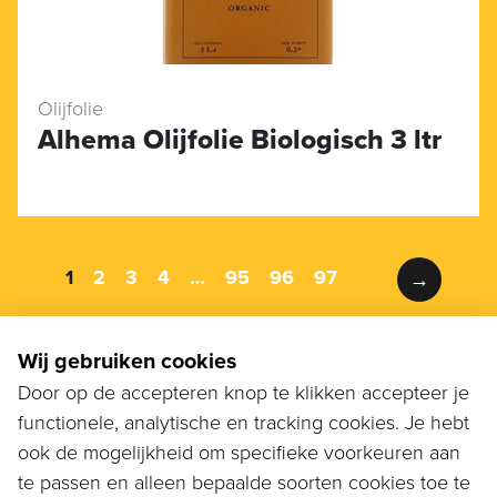
Olijfolie
Alhema Olijfolie Biologisch 3 ltr
1
2
3
4
…
95
96
97
→
Wij gebruiken cookies
Compagnon Kaas,
Door op de accepteren knop te klikken accepteer je
voor professionals
functionele, analytische en tracking cookies. Je hebt
ook de mogelijkheid om specifieke voorkeuren aan
Kennismaken?
te passen en alleen bepaalde soorten cookies toe te