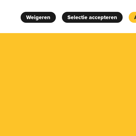
Weigeren
Selectie accepteren
Compagnon Kaas,
voor 
Kennismaken?
Ruim assortiment
aan producten