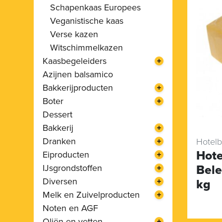
Schapenkaas Europees
Veganistische kaas
Verse kazen
Witschimmelkazen
Kaasbegeleiders
Azijnen balsamico
Bakkerijproducten
Boter
Dessert
Bakkerij
Dranken
Hotelb
Hote
Eiproducten
IJsgrondstoffen
Bele
Diversen
kg
Melk en Zuivelproducten
Noten en AGF
Oliën en vetten