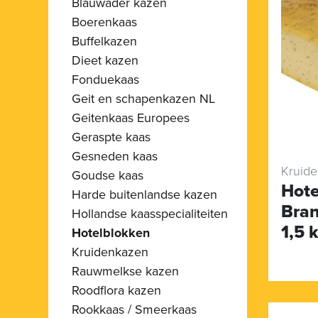
Blauwader kazen
Boerenkaas
Buffelkazen
Dieet kazen
Fonduekaas
Geit en schapenkazen NL
Geitenkaas Europees
Geraspte kaas
Gesneden kaas
Kruid
Goudse kaas
Hote
Harde buitenlandse kazen
Bran
Hollandse kaasspecialiteiten
1,5 
Hotelblokken
Kruidenkazen
Rauwmelkse kazen
Roodflora kazen
Rookkaas / Smeerkaas