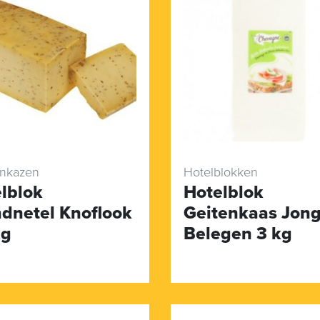
enkazen
Hotelblokken
lblok
Hotelblok
dnetel Knoflook
Geitenkaas Jon
kg
Belegen 3 kg