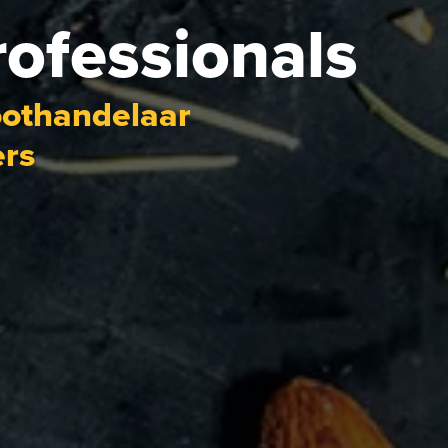
rofessionals
roothandelaar
ers