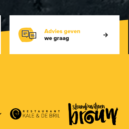
Advies geven
we graag