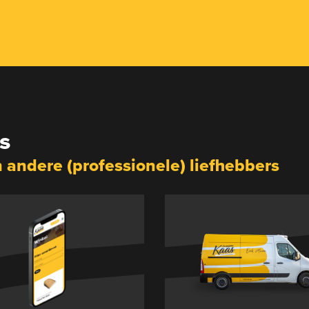
s
n andere (professionele) liefhebbers