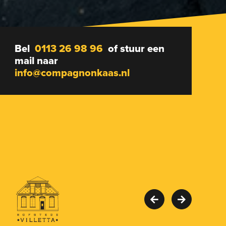
Bel
0113 26 98 96
of stuur een
mail naar
info@compagnonkaas.nl