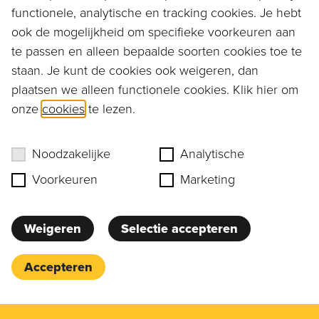
functionele, analytische en tracking cookies. Je hebt
voor professionals
ook de mogelijkheid om specifieke voorkeuren aan
te passen en alleen bepaalde soorten cookies toe te
Kennismaken?
staan. Je kunt de cookies ook weigeren, dan
plaatsen we alleen functionele cookies. Klik hier om
onze
cookies
te lezen.
Ruim assortiment
aan producten
Noodzakelijke
Analytische
Voorkeuren
Marketing
Advies geven
Weigeren
Selectie accepteren
we graag
Accepteren