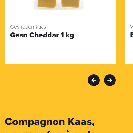
Gesneden kaas
V
Gesn Cheddar 1 kg
Compagnon Kaas,