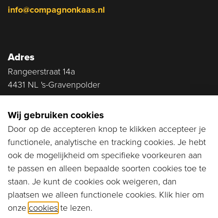
info@compagnonkaas.nl
Adres
Rangeerstraat 14a
4431 NL 's-Gravenpolder
Plan route
Wij gebruiken cookies
Door op de accepteren knop te klikken accepteer je
functionele, analytische en tracking cookies. Je hebt
Ga naar...
ook de mogelijkheid om specifieke voorkeuren aan
Bestellen
te passen en alleen bepaalde soorten cookies toe te
staan. Je kunt de cookies ook weigeren, dan
Diensten
plaatsen we alleen functionele cookies. Klik hier om
onze
cookies
te lezen.
Assortiment