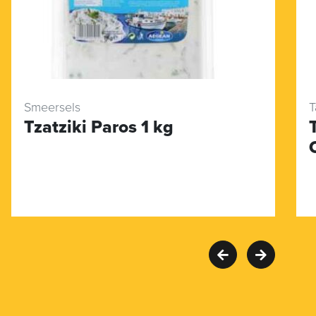
Smeersels
T
Tzatziki Paros 1 kg