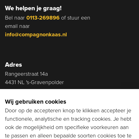
We helpen je graag!
Bel naar
0113-269896
of stuur een
email naar
info@compagnonkaas.nl
Adres
Rangeerstraat 14a
4431 NL 's-Gravenpolder
Plan route
Wij gebruiken cookies
Door op de accepteren knop te klikken accepteer je
functionele, analytische en tracking cookies. Je hebt
Ga naar...
ook de mogelijkheid om specifieke voorkeuren aan
Bestellen
te passen en alleen bepaalde soorten cookies toe te