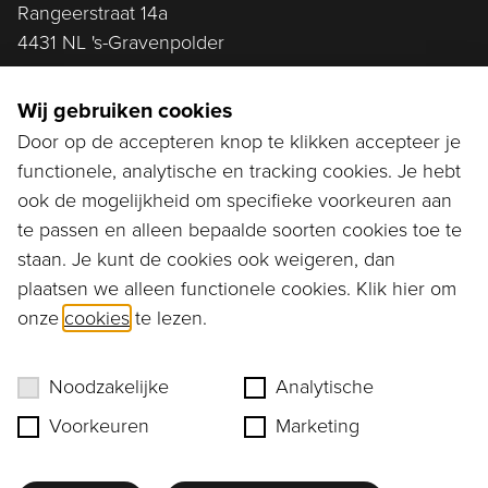
Rangeerstraat 14a
4431 NL 's-Gravenpolder
Plan route
Wij gebruiken cookies
Door op de accepteren knop te klikken accepteer je
functionele, analytische en tracking cookies. Je hebt
Ga naar...
ook de mogelijkheid om specifieke voorkeuren aan
Bestellen
te passen en alleen bepaalde soorten cookies toe te
staan. Je kunt de cookies ook weigeren, dan
Diensten
plaatsen we alleen functionele cookies. Klik hier om
onze
cookies
te lezen.
Assortiment
Ons verhaal
Noodzakelijke
Analytische
Voorkeuren
Marketing