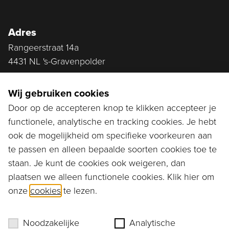
Adres
Rangeerstraat 14a
4431 NL 's-Gravenpolder
Plan route
Wij gebruiken cookies
Door op de accepteren knop te klikken accepteer je
functionele, analytische en tracking cookies. Je hebt
Ga naar...
ook de mogelijkheid om specifieke voorkeuren aan
Bestellen
te passen en alleen bepaalde soorten cookies toe te
staan. Je kunt de cookies ook weigeren, dan
Diensten
plaatsen we alleen functionele cookies. Klik hier om
onze
cookies
te lezen.
Assortiment
Ons verhaal
Noodzakelijke
Analytische