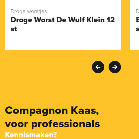
Droge worstjes
D
Droge Worst De Wulf Klein 12
st
Compagnon Kaas,
voor professionals
Kennismaken?