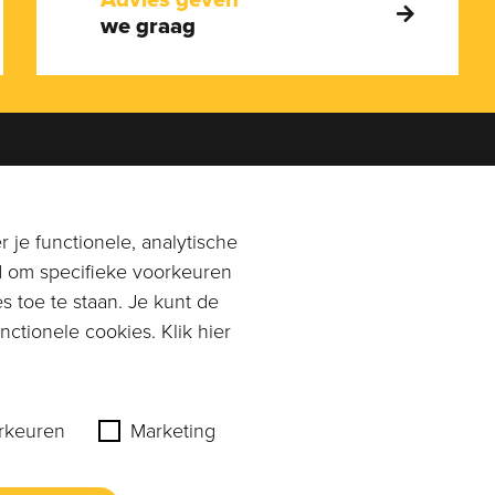
we graag
en je graag!
Adres
0113-269896
of
Rangeerstraat 14a
 je functionele, analytische
n email naar
4431 NL 's-Gravenpolder
d om specifieke voorkeuren
mpagnonkaas.nl
s toe te staan. Je kunt de
Plan route
ctionele cookies. Klik hier
rkeuren
Marketing