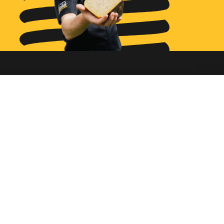
Ga naar...
Bestellen
Diensten
Assortiment
Ons verhaal