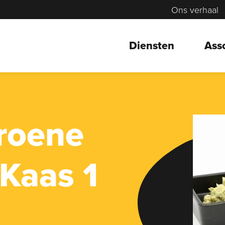
Ons verhaal
Diensten
Ass
roene
Kaas 1