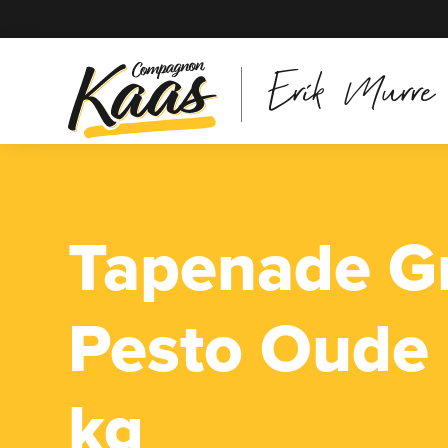
Erik Murre
Tapenade G
Pesto Oude 
kg