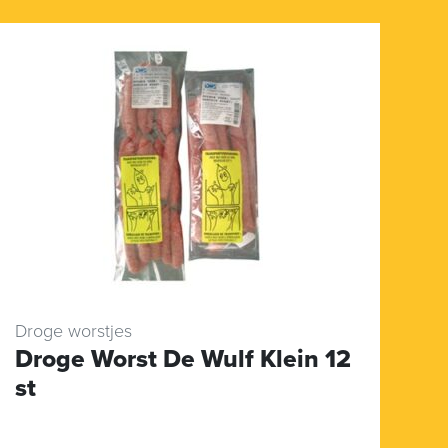
Droge worstjes
Ol
Droge Worst De Wulf Klein 12
O
st
S
(