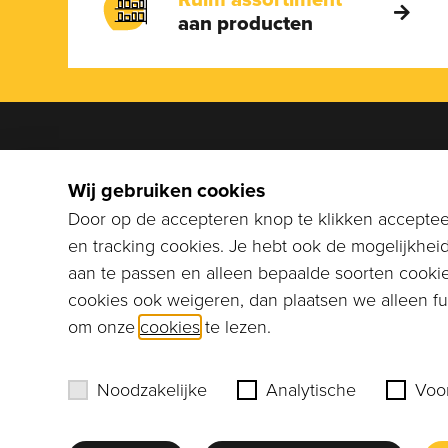
aan producten
We help
Wij gebruiken cookies
Bel naar
Door op de accepteren knop te klikken accepteer
stuur ee
en tracking cookies. Je hebt ook de mogelijkhei
info@co
aan te passen en alleen bepaalde soorten cookie
cookies ook weigeren, dan plaatsen we alleen fun
Erik Murre
om onze
cookies
te lezen.
Noodzakelijke
Analytische
Voo