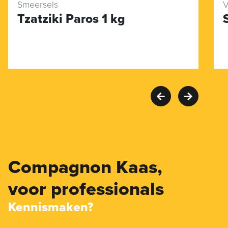
Smeersels
V
Tzatziki Paros 1 kg
Compagnon Kaas,
voor professionals
Kennismaken?