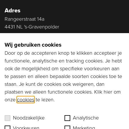
Adres
Rangeerstraat 14a
4431 NL 's-Gravenpolder
Plan route
Wij gebruiken cookies
Door op de accepteren knop te klikken accepteer je
functionele, analytische en tracking cookies. Je hebt
Ga naar...
ook de mogelijkheid om specifieke voorkeuren aan
Bestellen
te passen en alleen bepaalde soorten cookies toe te
staan. Je kunt de cookies ook weigeren, dan
Diensten
plaatsen we alleen functionele cookies. Klik hier om
onze
cookies
te lezen.
Assortiment
Ons verhaal
Noodzakelijke
Analytische
Voorkeuren
Marketing