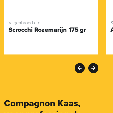
Vijgenbrood etc.
S
Scrocchi Rozemarijn 175 gr
Compagnon Kaas,