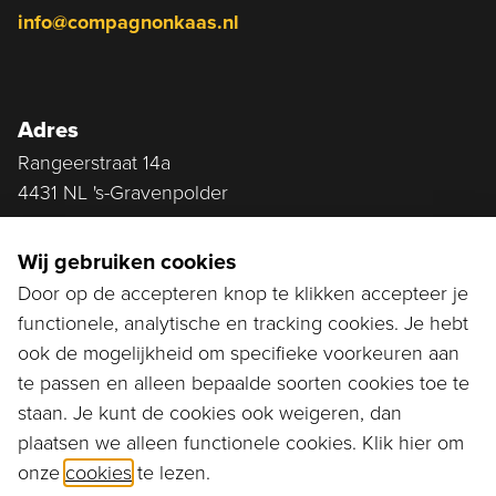
info@compagnonkaas.nl
Adres
Rangeerstraat 14a
4431 NL 's-Gravenpolder
Plan route
Wij gebruiken cookies
Door op de accepteren knop te klikken accepteer je
functionele, analytische en tracking cookies. Je hebt
Ga naar...
ook de mogelijkheid om specifieke voorkeuren aan
Bestellen
te passen en alleen bepaalde soorten cookies toe te
staan. Je kunt de cookies ook weigeren, dan
Diensten
plaatsen we alleen functionele cookies. Klik hier om
onze
cookies
te lezen.
Assortiment