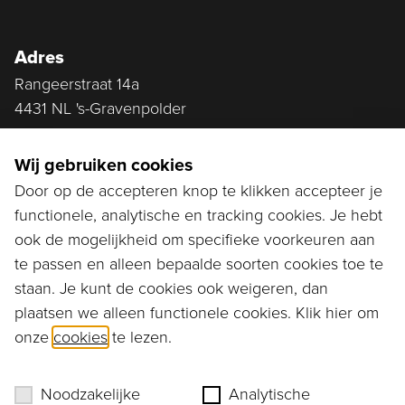
Adres
Rangeerstraat 14a
4431 NL 's-Gravenpolder
Plan route
Wij gebruiken cookies
Door op de accepteren knop te klikken accepteer je
functionele, analytische en tracking cookies. Je hebt
Ga naar...
ook de mogelijkheid om specifieke voorkeuren aan
Bestellen
te passen en alleen bepaalde soorten cookies toe te
staan. Je kunt de cookies ook weigeren, dan
Diensten
plaatsen we alleen functionele cookies. Klik hier om
onze
cookies
te lezen.
Assortiment
Ons verhaal
Noodzakelijke
Analytische