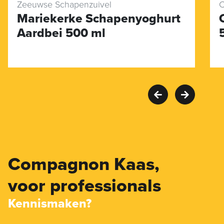
Zeeuwse Schapenzuivel
C
Mariekerke Schapenyoghurt
Aardbei 500 ml
Compagnon Kaas,
voor professionals
Kennismaken?