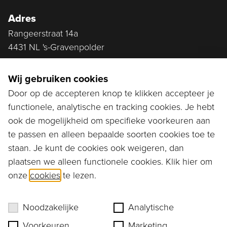
Adres
Rangeerstraat 14a
4431 NL 's-Gravenpolder
Plan route
Wij gebruiken cookies
Door op de accepteren knop te klikken accepteer je
functionele, analytische en tracking cookies. Je hebt
Ga naar...
ook de mogelijkheid om specifieke voorkeuren aan
Bestellen
te passen en alleen bepaalde soorten cookies toe te
staan. Je kunt de cookies ook weigeren, dan
Diensten
plaatsen we alleen functionele cookies. Klik hier om
onze
cookies
te lezen.
Assortiment
Ons verhaal
Noodzakelijke
Analytische
Voorkeuren
Marketing