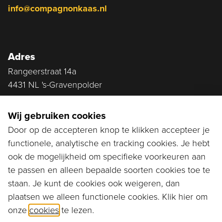
info@compagnonkaas.nl
Adres
Rangeerstraat 14a
4431 NL 's-Gravenpolder
Plan route
Wij gebruiken cookies
Door op de accepteren knop te klikken accepteer je
functionele, analytische en tracking cookies. Je hebt
Ga naar...
ook de mogelijkheid om specifieke voorkeuren aan
Bestellen
te passen en alleen bepaalde soorten cookies toe te
staan. Je kunt de cookies ook weigeren, dan
Diensten
plaatsen we alleen functionele cookies. Klik hier om
onze
cookies
te lezen.
Assortiment