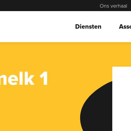
Ons verhaal
Diensten
Ass
elk 1