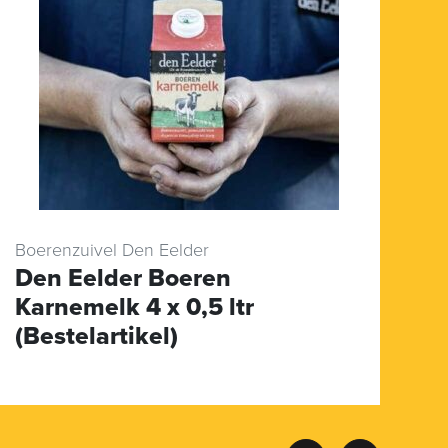
Boerenzuivel Den Eelder
Ze
Den Eelder Boeren
M
Karnemelk 4 x 0,5 ltr
(
(Bestelartikel)