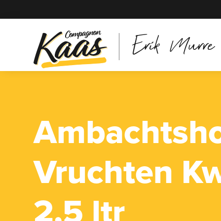
Erik Murre
Ambachtsh
Vruchten K
2,5 ltr