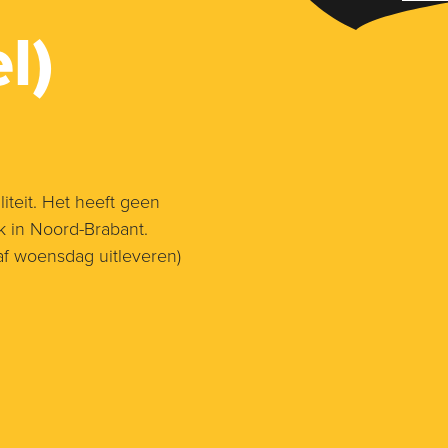
l)
teit. Het heeft geen
 in Noord-Brabant.
af woensdag uitleveren)