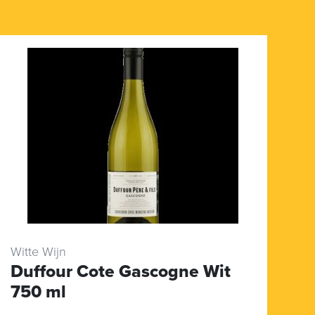
Witte Wijn
Ko
Duffour Cote Gascogne Wit
K
750 ml
lt