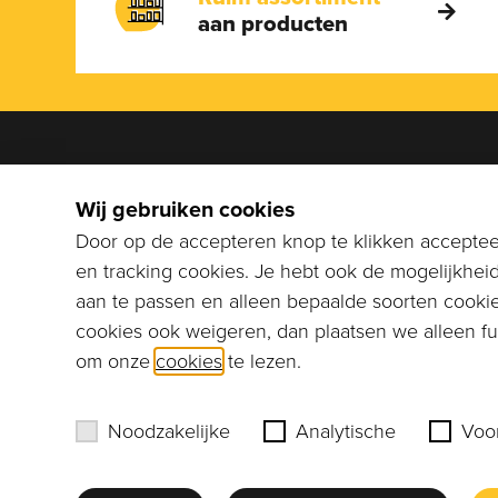
aan producten
We help
Wij gebruiken cookies
Bel naar
Door op de accepteren knop te klikken accepteer
stuur ee
en tracking cookies. Je hebt ook de mogelijkhei
info@co
aan te passen en alleen bepaalde soorten cookie
cookies ook weigeren, dan plaatsen we alleen fun
Erik Murre
om onze
cookies
te lezen.
Noodzakelijke
Analytische
Voo