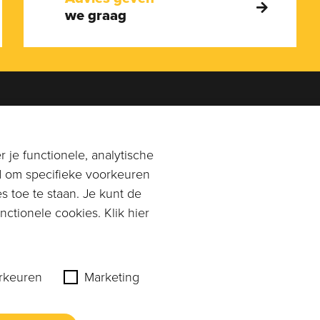
we graag
en je graag!
Adres
0113-269896
of
Rangeerstraat 14a
 je functionele, analytische
n email naar
4431 NL 's-Gravenpolder
d om specifieke voorkeuren
mpagnonkaas.nl
s toe te staan. Je kunt de
Plan route
ctionele cookies. Klik hier
rkeuren
Marketing