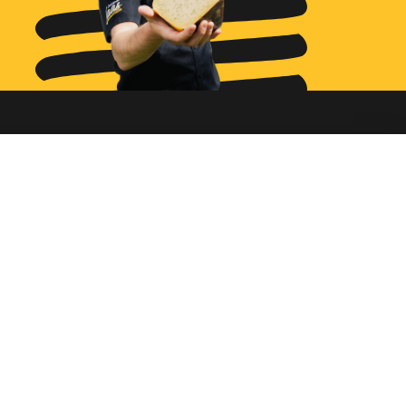
Ga naar...
Bestellen
Diensten
Assortiment
Ons verhaal