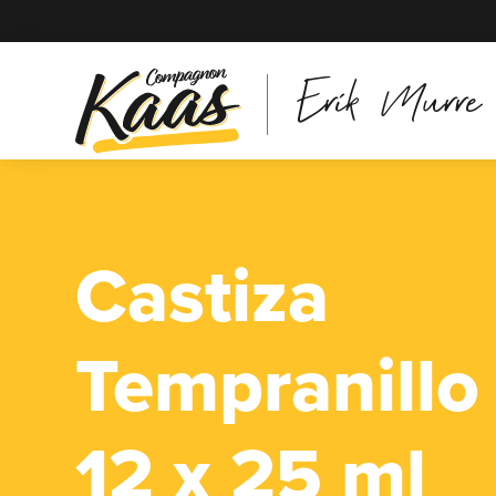
Erik Murre
Castiza
Tempranillo
12 x 25 ml