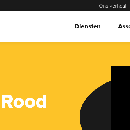
Ons verhaal
Diensten
Ass
 Rood