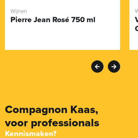
Wijnen
W
Pierre Jean Rosé 750 ml
Compagnon Kaas,
voor professionals
Kennismaken?