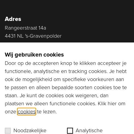
Adres
Rangeerstraat 14a
4431 NL 's-Gravenpolder
Plan route
Wij gebruiken cookies
Door op de accepteren knop te klikken accepteer je
functionele, analytische en tracking cookies. Je hebt
Ga naar...
ook de mogelijkheid om specifieke voorkeuren aan
Bestellen
te passen en alleen bepaalde soorten cookies toe te
staan. Je kunt de cookies ook weigeren, dan
Diensten
plaatsen we alleen functionele cookies. Klik hier om
onze
cookies
te lezen.
Assortiment
Ons verhaal
Noodzakelijke
Analytische