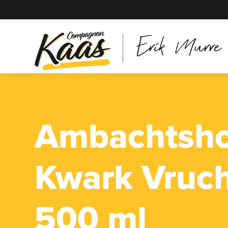
Erik Murre
Ambachtsh
Kwark Vruc
500 ml