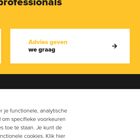
professionals
Advies geven
we graag
en je graag!
Adres
0113-269896
of
Rangeerstraat 14a
 je functionele, analytische
n email naar
4431 NL 's-Gravenpolder
d om specifieke voorkeuren
mpagnonkaas.nl
s toe te staan. Je kunt de
Plan route
ctionele cookies. Klik hier