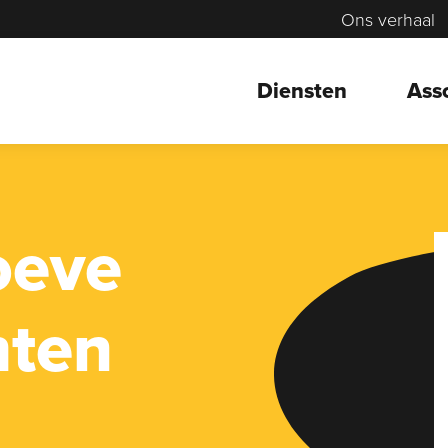
Ons verhaal
Diensten
Ass
oeve
hten