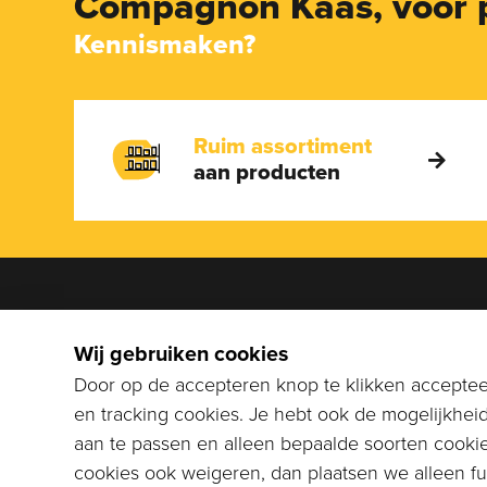
Compagnon Kaas,
voor 
Kennismaken?
Ruim assortiment
aan producten
We help
Wij gebruiken cookies
Bel naar
Door op de accepteren knop te klikken accepteer
stuur ee
en tracking cookies. Je hebt ook de mogelijkhei
info@co
aan te passen en alleen bepaalde soorten cookie
cookies ook weigeren, dan plaatsen we alleen fun