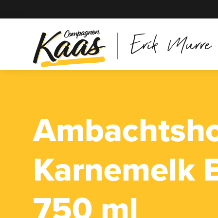
Erik Murre
Ambachtsh
Karnemelk 
750 ml