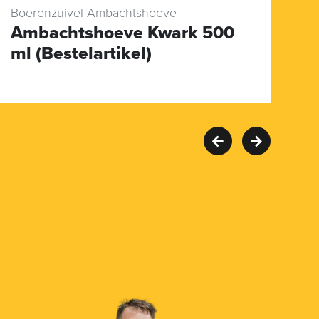
Boerenzuivel Ambachtshoeve
Di
Ambachtshoeve Kwark 500
J
ml (Bestelartikel)
(