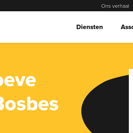
Ons verhaal
Diensten
Ass
oeve
Bosbes