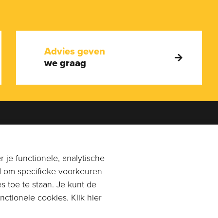
Advies geven
we graag
en je graag!
Adres
0113-269896
of
Rangeerstraat 14a
 je functionele, analytische
n email naar
4431 NL 's-Gravenpolder
d om specifieke voorkeuren
mpagnonkaas.nl
s toe te staan. Je kunt de
Plan route
ctionele cookies. Klik hier