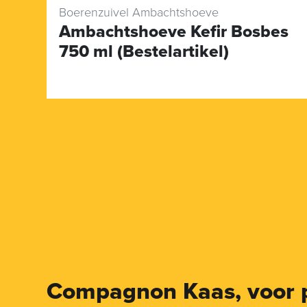
Boerenzuivel Ambachtshoeve
Ambachtshoeve Kefir Bosbes
750 ml (Bestelartikel)
Compagnon Kaas,
voor 