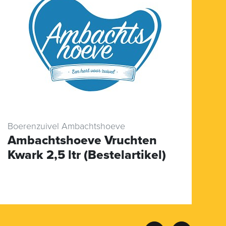
Boerenzuivel Ambachtshoeve
Bo
Ambachtshoeve Vruchten
D
Kwark 2,5 ltr (Bestelartikel)
M