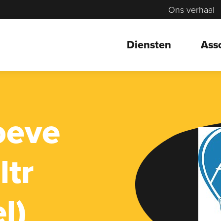
Ons verhaal
Diensten
Ass
oeve
ltr
l)