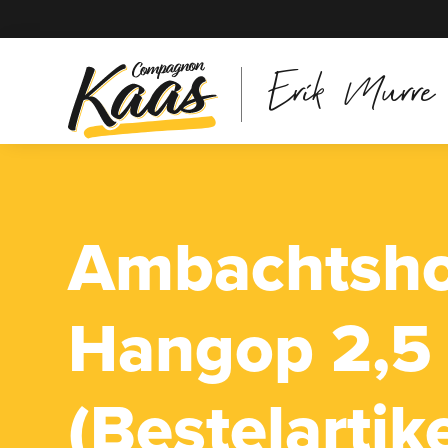
Erik Murre
Ambachtsh
Hangop 2,5 
(Bestelartike