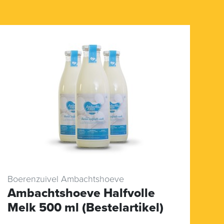
Boerenzuivel Ambachtshoeve
Ro
Ambachtshoeve Halfvolle
D
Melk 500 ml (Bestelartikel)
g