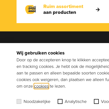
Ruim assortiment
aan producten
We help
Wij gebruiken cookies
Bel naar
Door op de accepteren knop te klikken accepteer
stuur ee
en tracking cookies. Je hebt ook de mogelijkhei
info@co
aan te passen en alleen bepaalde soorten cookie
cookies ook weigeren, dan plaatsen we alleen fun
Erik Murre
om onze
cookies
te lezen.
Noodzakelijke
Analytische
Voo