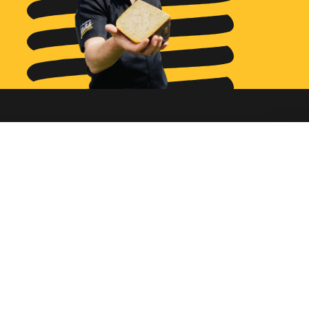
Ga naar...
Bestellen
Diensten
Assortiment
Ons verhaal