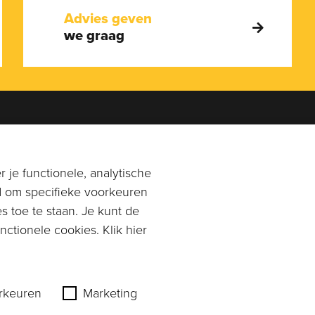
Advies geven
we graag
en je graag!
Adres
0113-269896
of
Rangeerstraat 14a
 je functionele, analytische
n email naar
4431 NL 's-Gravenpolder
d om specifieke voorkeuren
mpagnonkaas.nl
s toe te staan. Je kunt de
Plan route
ctionele cookies. Klik hier
rkeuren
Marketing