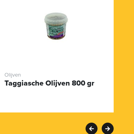
Olijven
Sm
Taggiasche Olijven 800 gr
T