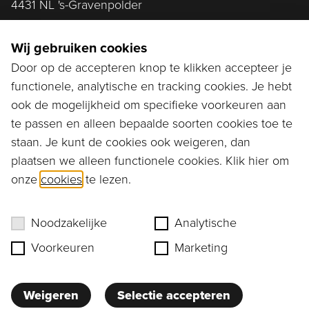
4431 NL 's-Gravenpolder
Plan route
Wij gebruiken cookies
Door op de accepteren knop te klikken accepteer je
functionele, analytische en tracking cookies. Je hebt
Ga naar...
ook de mogelijkheid om specifieke voorkeuren aan
Bestellen
te passen en alleen bepaalde soorten cookies toe te
staan. Je kunt de cookies ook weigeren, dan
Diensten
plaatsen we alleen functionele cookies. Klik hier om
onze
cookies
te lezen.
Assortiment
Ons verhaal
Noodzakelijke
Analytische
Voorkeuren
Marketing
Weigeren
Selectie accepteren
Privacy