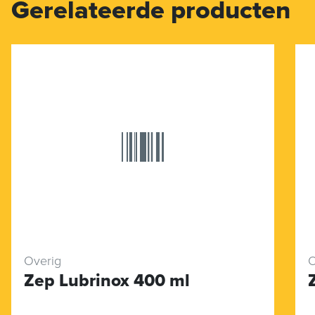
Gerelateerde producten
Overig
O
Zep Lubrinox 400 ml