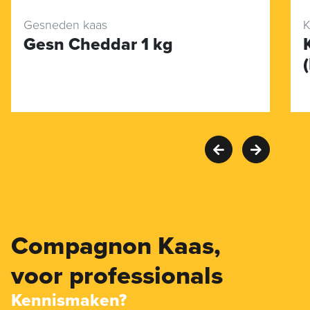
Gesneden kaas
K
Gesn Cheddar 1 kg
Compagnon Kaas,
voor professionals
Kennismaken?