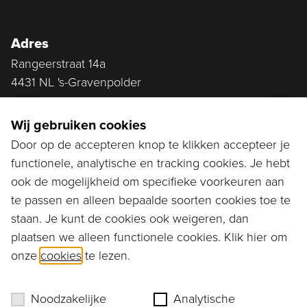
Adres
Rangeerstraat 14a
4431 NL 's-Gravenpolder
Plan route
Wij gebruiken cookies
Door op de accepteren knop te klikken accepteer je
functionele, analytische en tracking cookies. Je hebt
Ga naar...
ook de mogelijkheid om specifieke voorkeuren aan
Bestellen
te passen en alleen bepaalde soorten cookies toe te
staan. Je kunt de cookies ook weigeren, dan
Diensten
plaatsen we alleen functionele cookies. Klik hier om
onze
cookies
te lezen.
Assortiment
Ons verhaal
Noodzakelijke
Analytische