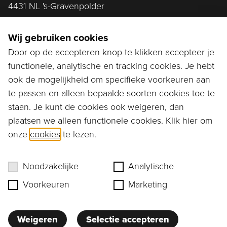
4431 NL 's-Gravenpolder
Plan route
Wij gebruiken cookies
Door op de accepteren knop te klikken accepteer je
functionele, analytische en tracking cookies. Je hebt
Ga naar...
ook de mogelijkheid om specifieke voorkeuren aan
Bestellen
te passen en alleen bepaalde soorten cookies toe te
staan. Je kunt de cookies ook weigeren, dan
Diensten
plaatsen we alleen functionele cookies. Klik hier om
onze
cookies
te lezen.
Assortiment
Ons verhaal
Noodzakelijke
Analytische
Voorkeuren
Marketing
Weigeren
Selectie accepteren