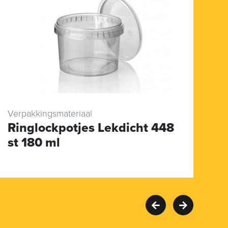
Verpakkingsmateriaal
Sn
Ringlockpotjes Lekdicht 448
S
st 180 ml