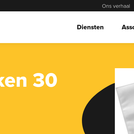
Ons verhaal
Diensten
Ass
ken 30