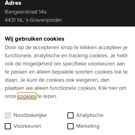
Adres
Rangeerstraat 14a
4431 NL 's-Gravenpolder
Plan route
Wij gebruiken cookies
Door op de accepteren knop te klikken accepteer je
functionele, analytische en tracking cookies. Je hebt
Ga naar...
ook de mogelijkheid om specifieke voorkeuren aan
Bestellen
te passen en alleen bepaalde soorten cookies toe te
staan. Je kunt de cookies ook weigeren, dan
Diensten
plaatsen we alleen functionele cookies. Klik hier om
onze
cookies
te lezen.
Assortiment
Ons verhaal
Noodzakelijke
Analytische
Voorkeuren
Marketing