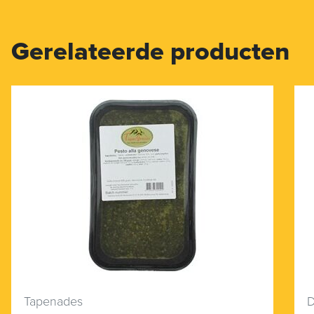
Gerelateerde producten
Tapenades
D