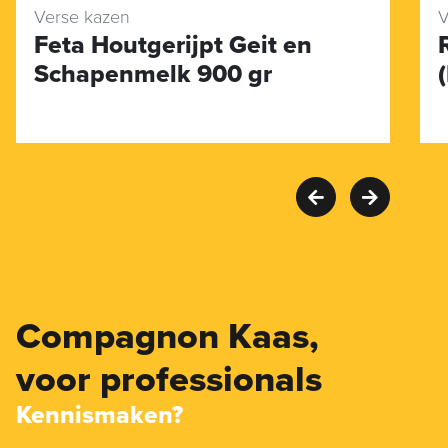
Verse kazen
V
Feta Houtgerijpt Geit en
Schapenmelk 900 gr
Compagnon Kaas,
voor professionals
Kennismaken?