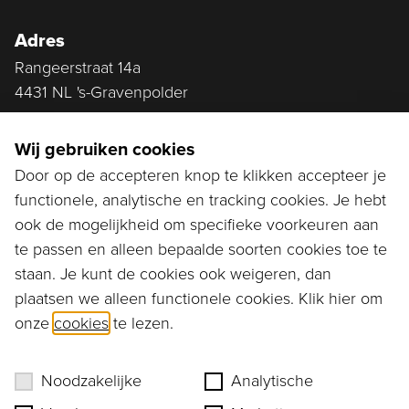
Adres
Rangeerstraat 14a
4431 NL 's-Gravenpolder
Plan route
Wij gebruiken cookies
Door op de accepteren knop te klikken accepteer je
functionele, analytische en tracking cookies. Je hebt
Ga naar...
ook de mogelijkheid om specifieke voorkeuren aan
Bestellen
te passen en alleen bepaalde soorten cookies toe te
staan. Je kunt de cookies ook weigeren, dan
Diensten
plaatsen we alleen functionele cookies. Klik hier om
onze
cookies
te lezen.
Assortiment
Ons verhaal
Noodzakelijke
Analytische