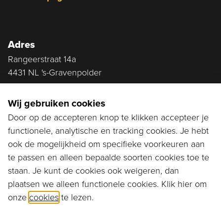
Adres
Rangeerstraat 14a
4431 NL 's-Gravenpolder
Plan route
Wij gebruiken cookies
Door op de accepteren knop te klikken accepteer je
functionele, analytische en tracking cookies. Je hebt
Ga naar...
ook de mogelijkheid om specifieke voorkeuren aan
Bestellen
te passen en alleen bepaalde soorten cookies toe te
staan. Je kunt de cookies ook weigeren, dan
Diensten
plaatsen we alleen functionele cookies. Klik hier om
onze
cookies
te lezen.
Assortiment