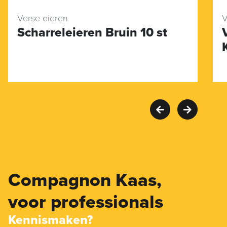
Verse eieren
V
Scharreleieren Bruin 10 st
Compagnon Kaas,
voor professionals
Kennismaken?