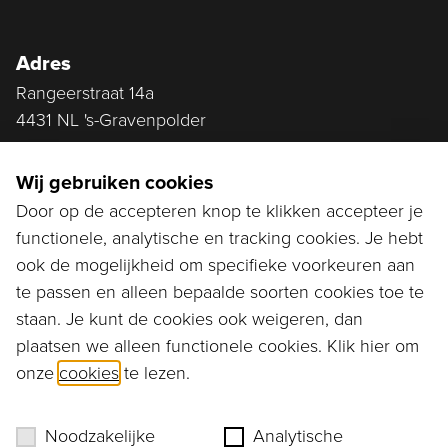
Adres
Rangeerstraat 14a
4431 NL 's-Gravenpolder
Plan route
Wij gebruiken cookies
Door op de accepteren knop te klikken accepteer je
functionele, analytische en tracking cookies. Je hebt
Ga naar...
ook de mogelijkheid om specifieke voorkeuren aan
Bestellen
te passen en alleen bepaalde soorten cookies toe te
staan. Je kunt de cookies ook weigeren, dan
Diensten
plaatsen we alleen functionele cookies. Klik hier om
onze
cookies
te lezen.
Assortiment
Ons verhaal
Noodzakelijke
Analytische