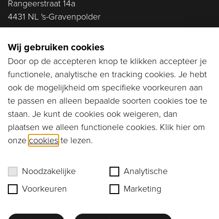
Rangeerstraat 14a
4431 NL 's-Gravenpolder
Plan route
Wij gebruiken cookies
Door op de accepteren knop te klikken accepteer je
functionele, analytische en tracking cookies. Je hebt
Ga naar...
ook de mogelijkheid om specifieke voorkeuren aan
Bestellen
te passen en alleen bepaalde soorten cookies toe te
staan. Je kunt de cookies ook weigeren, dan
Diensten
plaatsen we alleen functionele cookies. Klik hier om
onze
cookies
te lezen.
Assortiment
Ons verhaal
Noodzakelijke
Analytische
Voorkeuren
Marketing