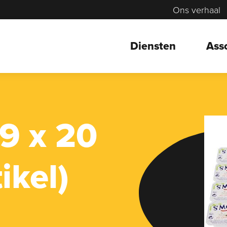
Ons verhaal
Diensten
Ass
 9 x 20
ikel)