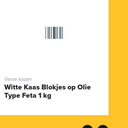
Verse kazen
Wi
Witte Kaas Blokjes op Olie
C
Type Feta 1 kg
T