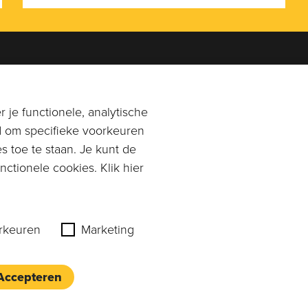
en je graag!
Adres
0113-269896
of
Rangeerstraat 14a
 je functionele, analytische
n email naar
4431 NL 's-Gravenpolder
d om specifieke voorkeuren
mpagnonkaas.nl
s toe te staan. Je kunt de
Plan route
ctionele cookies. Klik hier
rkeuren
Marketing
Accepteren
Privacy