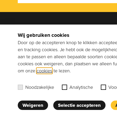
We help
Wij gebruiken cookies
Bel naar
Door op de accepteren knop te klikken accepteer
stuur ee
en tracking cookies. Je hebt ook de mogelijkhei
info@co
aan te passen en alleen bepaalde soorten cookie
cookies ook weigeren, dan plaatsen we alleen fun
Erik Murre
om onze
cookies
te lezen.
Noodzakelijke
Analytische
Voo
Weigeren
Selectie accepteren
Website door:
BlackDesk