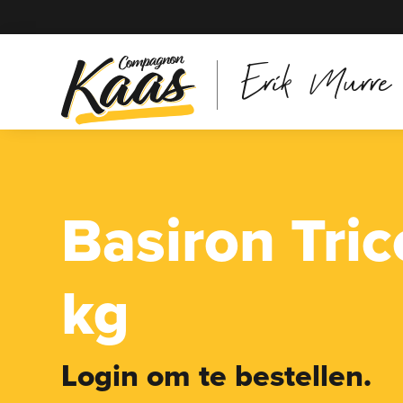
Erik Murre
Basiron Tric
kg
Login om te bestellen.