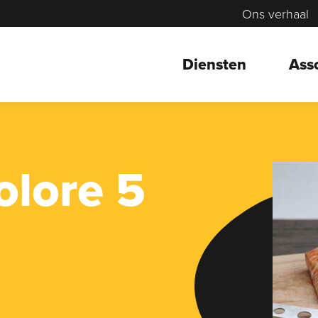
Ons verhaal
Diensten
Ass
olore 5