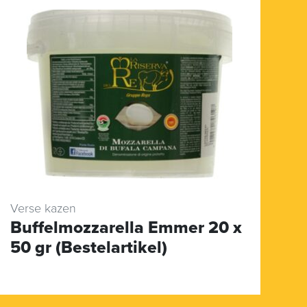
Verse kazen
Ve
Buffelmozzarella Emmer 20 x
C
50 gr (Bestelartikel)
(