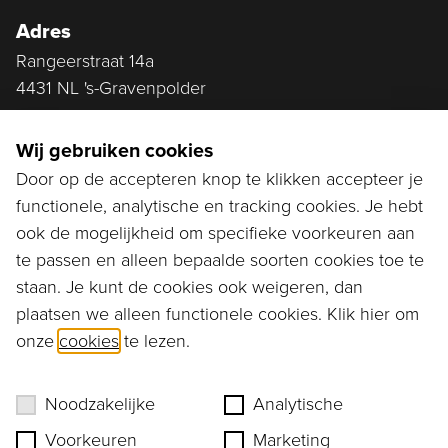
Adres
Rangeerstraat 14a
4431 NL 's-Gravenpolder
Plan route
Wij gebruiken cookies
Door op de accepteren knop te klikken accepteer je
functionele, analytische en tracking cookies. Je hebt
Ga naar...
ook de mogelijkheid om specifieke voorkeuren aan
Bestellen
te passen en alleen bepaalde soorten cookies toe te
staan. Je kunt de cookies ook weigeren, dan
Diensten
plaatsen we alleen functionele cookies. Klik hier om
onze
cookies
te lezen.
Assortiment
Ons verhaal
Noodzakelijke
Analytische
Voorkeuren
Marketing