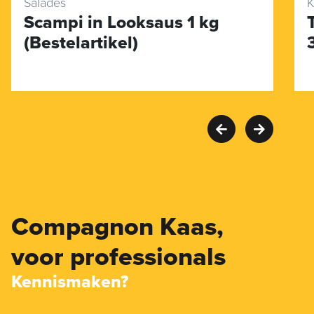
Salades
K
Scampi in Looksaus 1 kg
(Bestelartikel)
Compagnon Kaas,
voor professionals
Kennismaken?