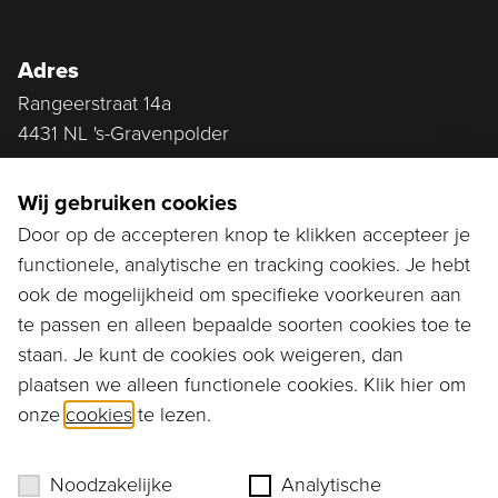
Adres
Rangeerstraat 14a
4431 NL 's-Gravenpolder
Plan route
Wij gebruiken cookies
Door op de accepteren knop te klikken accepteer je
functionele, analytische en tracking cookies. Je hebt
Ga naar...
ook de mogelijkheid om specifieke voorkeuren aan
Bestellen
te passen en alleen bepaalde soorten cookies toe te
staan. Je kunt de cookies ook weigeren, dan
Diensten
plaatsen we alleen functionele cookies. Klik hier om
onze
cookies
te lezen.
Assortiment
Ons verhaal
Noodzakelijke
Analytische