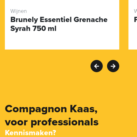
Wijnen
W
Brunely Essentiel Grenache
Syrah 750 ml
Compagnon Kaas,
voor professionals
Kennismaken?