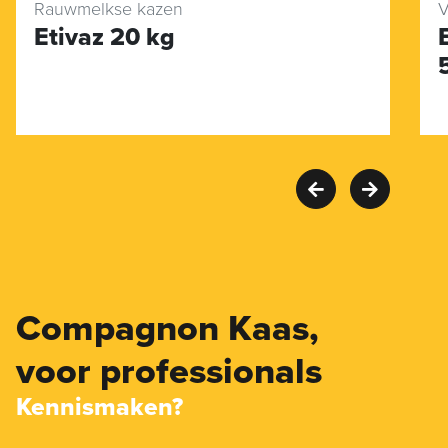
Rauwmelkse kazen
V
Etivaz 20 kg
Compagnon Kaas,
voor professionals
Kennismaken?