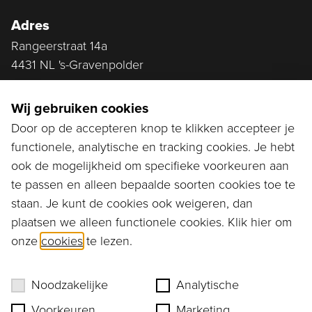
Adres
Rangeerstraat 14a
4431 NL 's-Gravenpolder
Plan route
Wij gebruiken cookies
Door op de accepteren knop te klikken accepteer je
functionele, analytische en tracking cookies. Je hebt
Ga naar...
ook de mogelijkheid om specifieke voorkeuren aan
Bestellen
te passen en alleen bepaalde soorten cookies toe te
staan. Je kunt de cookies ook weigeren, dan
Diensten
plaatsen we alleen functionele cookies. Klik hier om
onze
cookies
te lezen.
Assortiment
Ons verhaal
Noodzakelijke
Analytische
Voorkeuren
Marketing