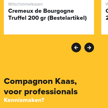
Witschimmelkazen
W
Cremeux de Bourgogne
Truffel 200 gr (Bestelartikel)
Compagnon Kaas,
voor professionals
Kennismaken?