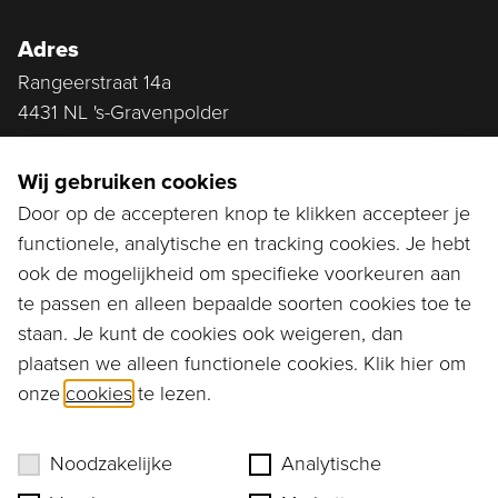
Adres
Rangeerstraat 14a
4431 NL 's-Gravenpolder
Plan route
Wij gebruiken cookies
Door op de accepteren knop te klikken accepteer je
functionele, analytische en tracking cookies. Je hebt
Ga naar...
ook de mogelijkheid om specifieke voorkeuren aan
Bestellen
te passen en alleen bepaalde soorten cookies toe te
staan. Je kunt de cookies ook weigeren, dan
Diensten
plaatsen we alleen functionele cookies. Klik hier om
onze
cookies
te lezen.
Assortiment
Ons verhaal
Noodzakelijke
Analytische