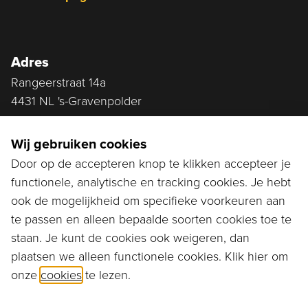
Adres
Rangeerstraat 14a
4431 NL 's-Gravenpolder
Plan route
Wij gebruiken cookies
Door op de accepteren knop te klikken accepteer je
functionele, analytische en tracking cookies. Je hebt
Ga naar...
ook de mogelijkheid om specifieke voorkeuren aan
Bestellen
te passen en alleen bepaalde soorten cookies toe te
staan. Je kunt de cookies ook weigeren, dan
Diensten
plaatsen we alleen functionele cookies. Klik hier om
onze
cookies
te lezen.
Assortiment