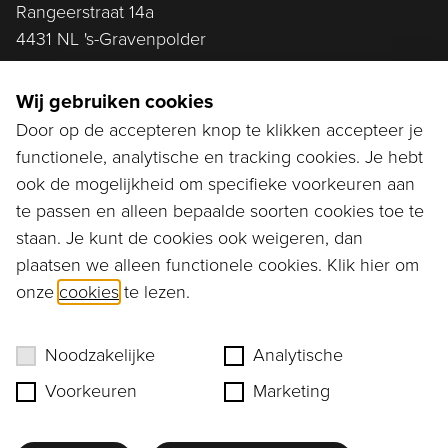
Rangeerstraat 14a
4431 NL 's-Gravenpolder
Plan route
Wij gebruiken cookies
Door op de accepteren knop te klikken accepteer je
functionele, analytische en tracking cookies. Je hebt
Ga naar...
ook de mogelijkheid om specifieke voorkeuren aan
Bestellen
te passen en alleen bepaalde soorten cookies toe te
staan. Je kunt de cookies ook weigeren, dan
Diensten
plaatsen we alleen functionele cookies. Klik hier om
onze
cookies
te lezen.
Assortiment
Ons verhaal
Noodzakelijke
Analytische
Voorkeuren
Marketing