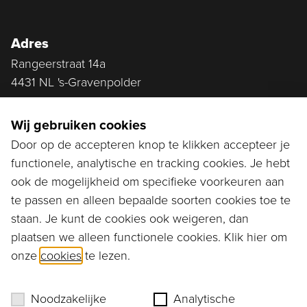
Adres
Rangeerstraat 14a
4431 NL 's-Gravenpolder
Plan route
Wij gebruiken cookies
Door op de accepteren knop te klikken accepteer je
functionele, analytische en tracking cookies. Je hebt
Ga naar...
ook de mogelijkheid om specifieke voorkeuren aan
Bestellen
te passen en alleen bepaalde soorten cookies toe te
staan. Je kunt de cookies ook weigeren, dan
Diensten
plaatsen we alleen functionele cookies. Klik hier om
onze
cookies
te lezen.
Assortiment
Ons verhaal
Noodzakelijke
Analytische