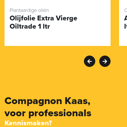
Plantaardige oliën
O
Olijfolie Extra Vierge
Oiltrade 1 ltr
l
Compagnon Kaas,
voor professionals
Kennismaken?