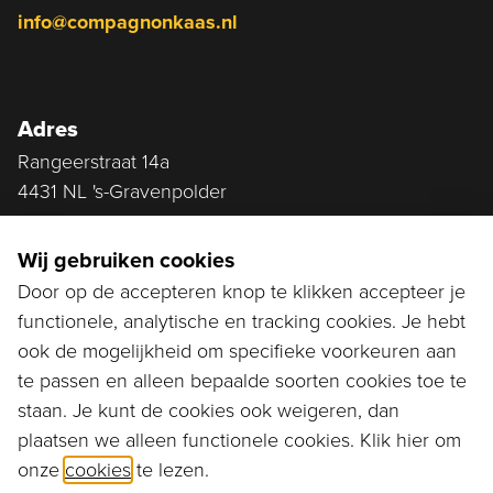
info@compagnonkaas.nl
Adres
Rangeerstraat 14a
4431 NL 's-Gravenpolder
Plan route
Wij gebruiken cookies
Door op de accepteren knop te klikken accepteer je
functionele, analytische en tracking cookies. Je hebt
Ga naar...
ook de mogelijkheid om specifieke voorkeuren aan
Bestellen
te passen en alleen bepaalde soorten cookies toe te
staan. Je kunt de cookies ook weigeren, dan
Diensten
plaatsen we alleen functionele cookies. Klik hier om
onze
cookies
te lezen.
Assortiment