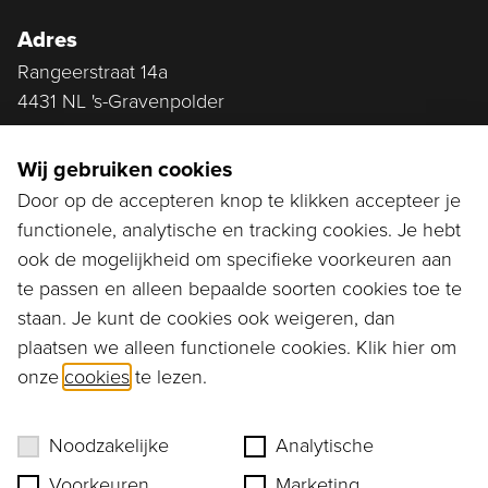
Adres
Rangeerstraat 14a
4431 NL 's-Gravenpolder
Plan route
Wij gebruiken cookies
Door op de accepteren knop te klikken accepteer je
functionele, analytische en tracking cookies. Je hebt
Ga naar...
ook de mogelijkheid om specifieke voorkeuren aan
Bestellen
te passen en alleen bepaalde soorten cookies toe te
staan. Je kunt de cookies ook weigeren, dan
Diensten
plaatsen we alleen functionele cookies. Klik hier om
onze
cookies
te lezen.
Assortiment
Ons verhaal
Noodzakelijke
Analytische
Voorkeuren
Marketing