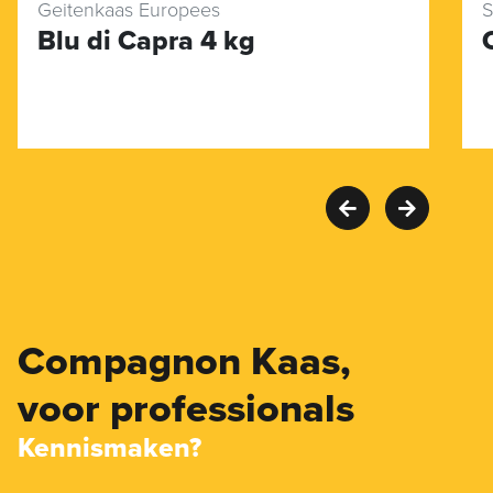
Geitenkaas Europees
S
Blu di Capra 4 kg
Compagnon Kaas,
voor professionals
Kennismaken?