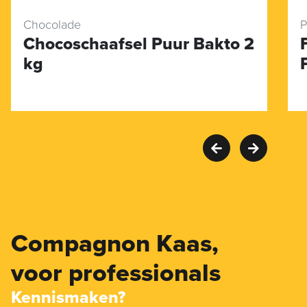
Chocolade
P
Chocoschaafsel Puur Bakto 2
kg
Compagnon Kaas,
voor professionals
Kennismaken?