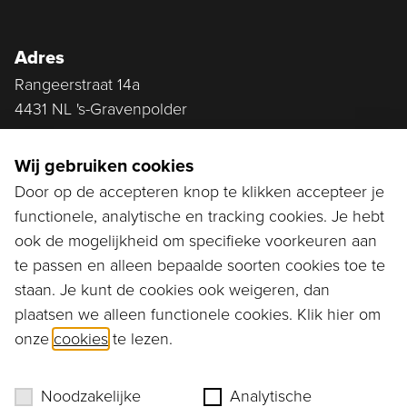
Adres
Rangeerstraat 14a
4431 NL 's-Gravenpolder
Plan route
Wij gebruiken cookies
Door op de accepteren knop te klikken accepteer je
functionele, analytische en tracking cookies. Je hebt
Ga naar...
ook de mogelijkheid om specifieke voorkeuren aan
Bestellen
te passen en alleen bepaalde soorten cookies toe te
staan. Je kunt de cookies ook weigeren, dan
Diensten
plaatsen we alleen functionele cookies. Klik hier om
onze
cookies
te lezen.
Assortiment
Ons verhaal
Noodzakelijke
Analytische