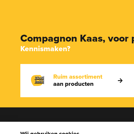
Compagnon Kaas,
voor 
Kennismaken?
Ruim assortiment
aan producten
We help
Wij gebruiken cookies