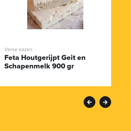
Verse kazen
Kr
Feta Houtgerijpt Geit en
V
Schapenmelk 900 gr
K