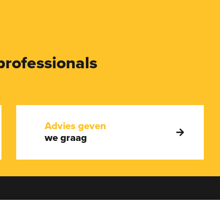
professionals
Advies geven
we graag
en je graag!
Adres