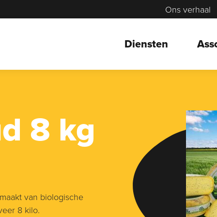
Ons verhaal
Diensten
Ass
ud 8 kg
emaakt van biologische
er 8 kilo.