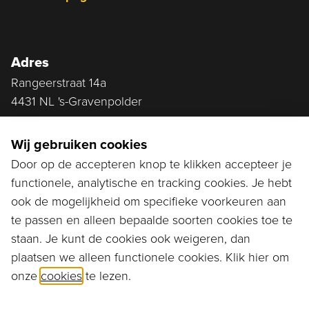
Adres
Rangeerstraat 14a
4431 NL 's-Gravenpolder
Plan route
Wij gebruiken cookies
Door op de accepteren knop te klikken accepteer je
functionele, analytische en tracking cookies. Je hebt
Ga naar...
ook de mogelijkheid om specifieke voorkeuren aan
Bestellen
te passen en alleen bepaalde soorten cookies toe te
staan. Je kunt de cookies ook weigeren, dan
Diensten
plaatsen we alleen functionele cookies. Klik hier om
onze
cookies
te lezen.
Assortiment