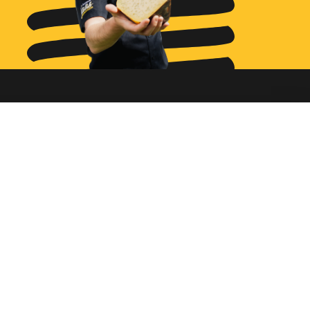
Ga naar...
Bestellen
Diensten
Assortiment
Ons verhaal