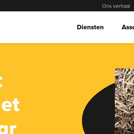
Ons verhaal
Diensten
Ass
t
let
gr