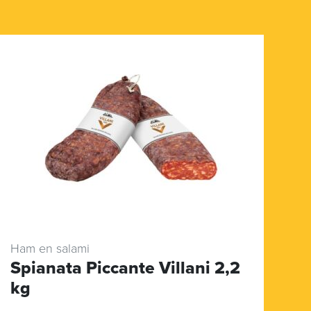
Ham en salami
Ha
Spianata Piccante Villani 2,2
G
kg