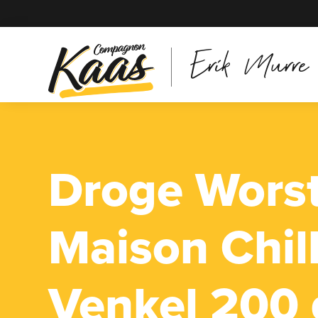
Erik Murre
Droge Wors
Maison Chil
Venkel 200 