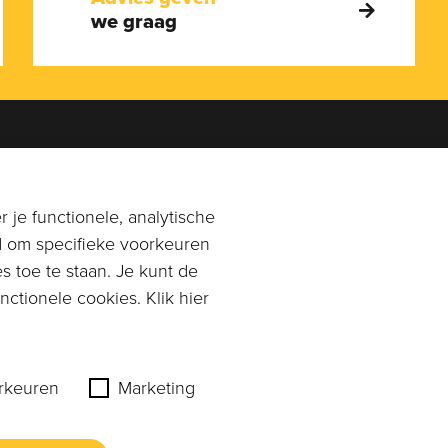
we graag
en je graag!
Adres
0113-269896
of
Rangeerstraat 14a
 je functionele, analytische
n email naar
4431 NL 's-Gravenpolder
d om specifieke voorkeuren
mpagnonkaas.nl
s toe te staan. Je kunt de
Plan route
ctionele cookies. Klik hier
rkeuren
Marketing