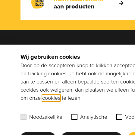
aan producten
We help
Wij gebruiken cookies
Bel naar
Door op de accepteren knop te klikken accepteer
stuur ee
en tracking cookies. Je hebt ook de mogelijkhei
info@co
aan te passen en alleen bepaalde soorten cookie
cookies ook weigeren, dan plaatsen we alleen fun
Erik Murre
om onze
cookies
te lezen.
Noodzakelijke
Analytische
Voo