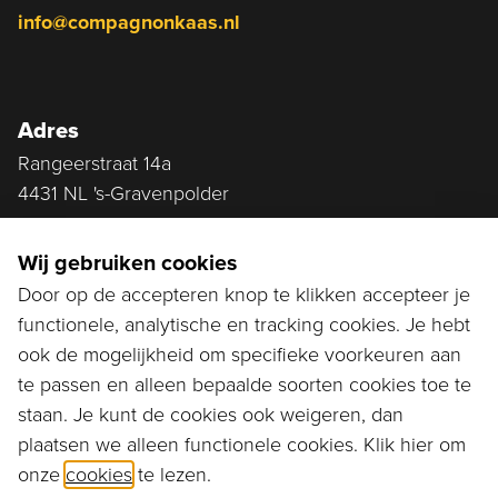
info@compagnonkaas.nl
Adres
Rangeerstraat 14a
4431 NL 's-Gravenpolder
Plan route
Wij gebruiken cookies
Door op de accepteren knop te klikken accepteer je
functionele, analytische en tracking cookies. Je hebt
Ga naar...
ook de mogelijkheid om specifieke voorkeuren aan
Bestellen
te passen en alleen bepaalde soorten cookies toe te
staan. Je kunt de cookies ook weigeren, dan
Diensten
plaatsen we alleen functionele cookies. Klik hier om
onze
cookies
te lezen.
Assortiment