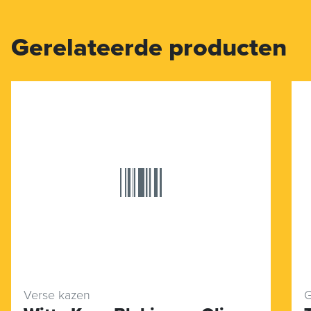
Gerelateerde producten
Verse kazen
G