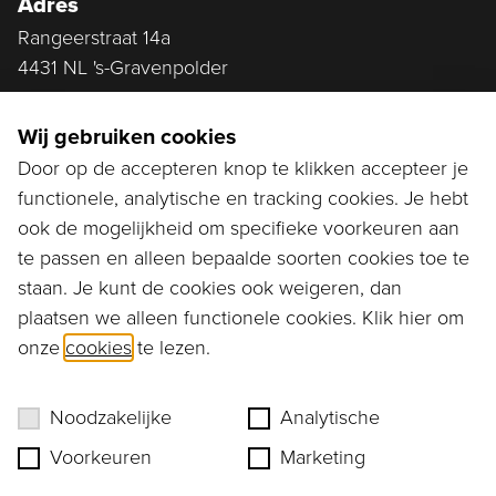
Adres
Rangeerstraat 14a
4431 NL 's-Gravenpolder
Plan route
Wij gebruiken cookies
Door op de accepteren knop te klikken accepteer je
functionele, analytische en tracking cookies. Je hebt
Ga naar...
ook de mogelijkheid om specifieke voorkeuren aan
Bestellen
te passen en alleen bepaalde soorten cookies toe te
staan. Je kunt de cookies ook weigeren, dan
Diensten
plaatsen we alleen functionele cookies. Klik hier om
onze
cookies
te lezen.
Assortiment
Ons verhaal
Noodzakelijke
Analytische
Voorkeuren
Marketing