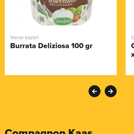
Verse kazen
G
Burrata Deliziosa 100 gr
Compagnon Kaas,